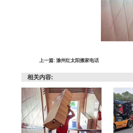
上一篇: 滁州红太阳搬家电话
相关内容: