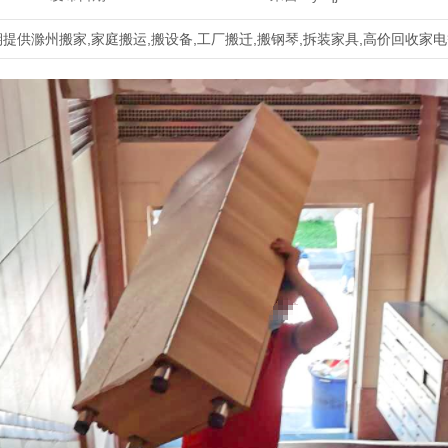
供滁州搬家,家庭搬运,搬设备,工厂搬迁,搬钢琴,拆装家具,高价回收家电