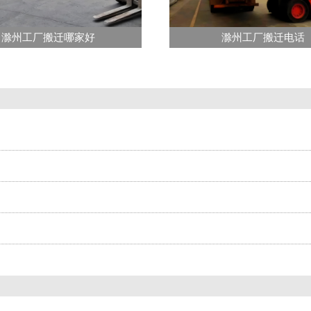
滁州工厂搬迁哪家好
滁州工厂搬迁电话