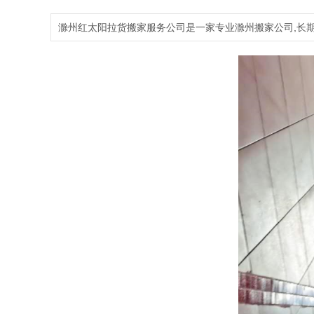
滁州红太阳拉货搬家服务公司是一家专业滁州搬家公司,长期提