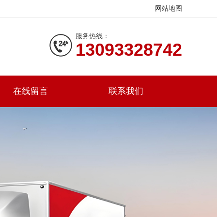
网站地图
服务热线：
13093328742
在线留言
联系我们