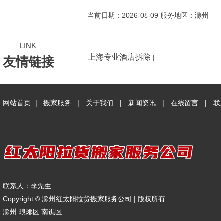
当前日期：2026-08-09 服务地区：滁州
—— LINK ——
上海专业酒店拆除
|
友情链接
网站首页
|
搬家服务
|
关于我们
|
新闻资讯
|
在线留言
|
联
联系人：李先生
Copyright © 滁州红太阳拉货搬家服务公司 | 版权所有
滁州
琅琊区
南谯区