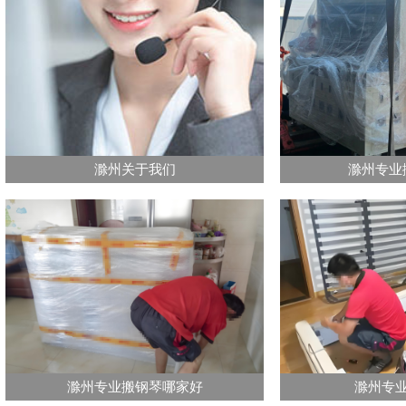
滁州关于我们
滁州专业
滁州专业搬钢琴哪家好
滁州专